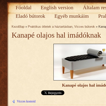
Főoldal
English version
Általam re
Eladó bútorok
Egyéb munkáim
Pra
Kezdőlap
»
Praktikus ötletek a háztartásban
,
Vicces bútorok
» Kanap
Kanapé olajos hal imádóknak
Kanapé olajos hal imá
Vicces komód