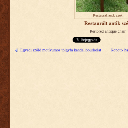
Restaurált antik szék
Restaurált antik sz
Restored
antique
chair
Egyedi szőlő motívumos tölgyfa kandallóburkolat
Kopott- ha