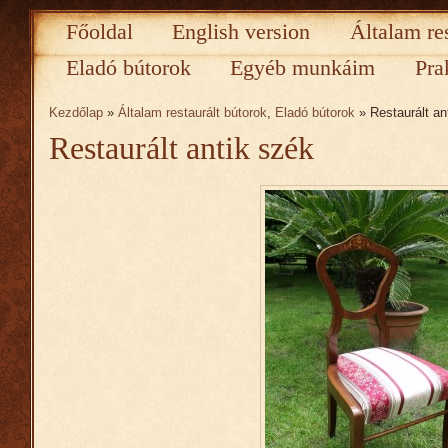
Főoldal
English version
Általam re
Eladó bútorok
Egyéb munkáim
Pra
Kezdőlap
»
Általam restaurált bútorok
,
Eladó bútorok
» Restaurált an
Restaurált antik szék