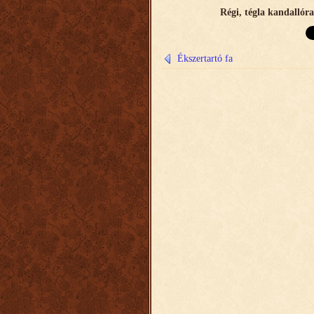
R
égi, tégla kandallór
Ékszertartó fa