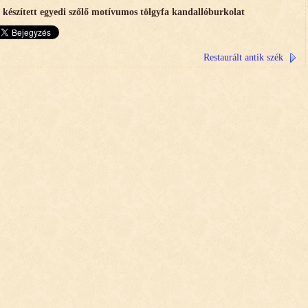
a készített egyedi szőlő motívumos tölgyfa kandallóburkolat
Restaurált antik szék