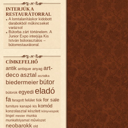
INTERJÚK A
RESTAURÁTORRAL
A lomtalanításkor kidobott
darabokból műkincseket
varázsol
Bútorba zárt történelem. A
Junior Expo interjúja Kis
István bútorasztalos –
bútorrestaurátorral.
CÍMKEFELHŐ
art-
antik
antique
anyag
deco
asztal
asztalka
bútor
biedermeier
eladó
egyedi
bútorok
fa
for sale
felület
fiók
faragott
komód
furniture
kanapé
kis
konzolasztal
készített
könyvespolc
lingel
munka
mester
munkafolyamat
művészet
neobarokk
old