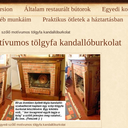
rsion
Általam restaurált bútorok
Egyedi ko
éb munkáim
Praktikus ötletek a háztartásban
 szőlő motívumos tölgyfa kandallóburkolat
tívumos tölgyfa kandallóburkolat
gyedi szőlő motívumos tölgyfa kandallóburkolat