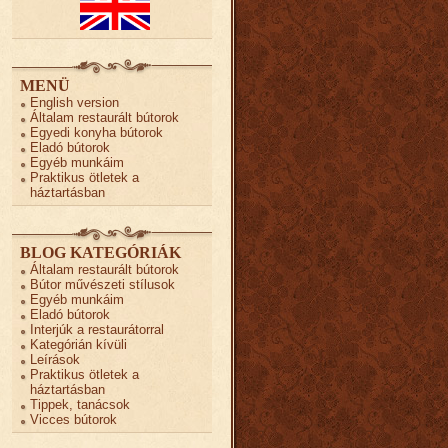
MENÜ
English version
Általam restaurált bútorok
Egyedi konyha bútorok
Eladó bútorok
Egyéb munkáim
Praktikus ötletek a
háztartásban
BLOG KATEGÓRIÁK
Általam restaurált bútorok
Bútor művészeti stílusok
Egyéb munkáim
Eladó bútorok
Interjúk a restaurátorral
Kategórián kívüli
Leírások
Praktikus ötletek a
háztartásban
Tippek, tanácsok
Vicces bútorok