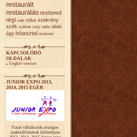
restaurált
restaurálás
restored
régi
szekrény
stílus
sale
szék
tálaló
székek
table
szép
íróasztal
ágy
ónémet
KAPCSOLÓDÓ
OLDALAK
English version
JUNIOR EXPO 2013,
2014, 2015 EGER
Fiatal vállalkozók,országos
szakkiállításának különdíjasa