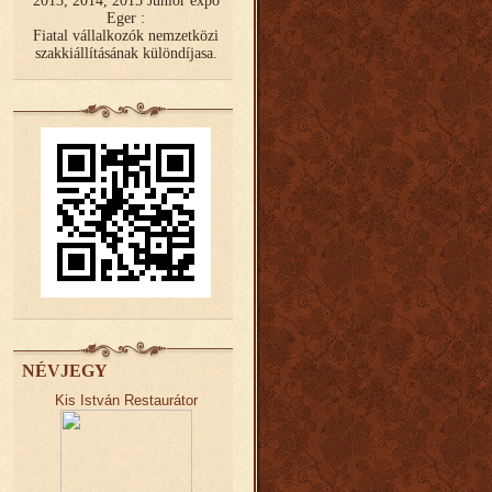
2013, 2014, 2015 Junior expo
Eger :
Fiatal vállalkozók nemzetközi
szakkiállításának különdíjasa.
NÉVJEGY
Kis István Restaurátor