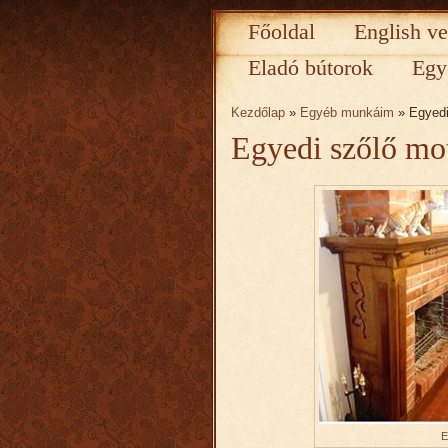
Főoldal
English ve
Eladó bútorok
Egy
Kezdőlap
»
Egyéb munkáim
» Egyedi
Egyedi szőlő mo
E