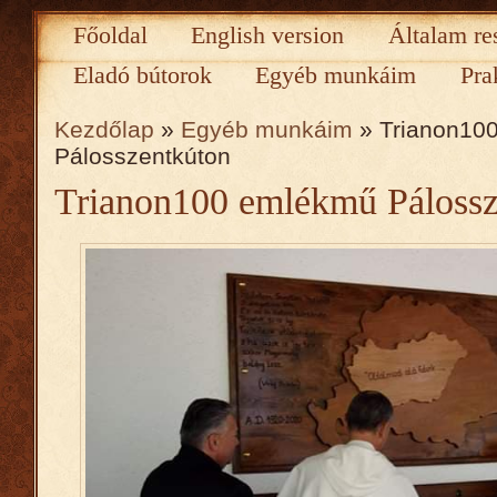
Főoldal
English version
Általam re
Eladó bútorok
Egyéb munkáim
Pra
Kezdőlap
»
Egyéb munkáim
» Trianon10
Pálosszentkúton
Trianon100 emlékmű Pálossz