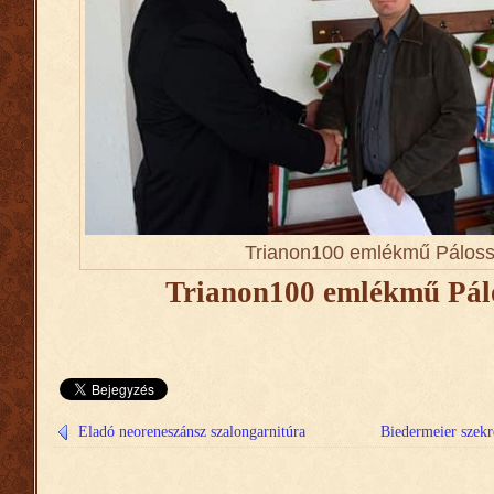
Trianon100 emlékmű Páloss
Trianon100 emlékmű Pál
Eladó neoreneszánsz szalongarnitúra
Biedermeier szekr