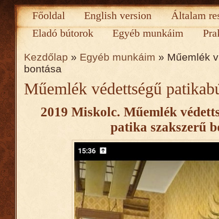
Főoldal
English version
Általam re
Eladó bútorok
Egyéb munkáim
Pra
Kezdőlap
»
Egyéb munkáim
» Műemlék vé
bontása
Műemlék védettségű patikabú
2019 Miskolc. Műemlék védett
patika szakszerű b