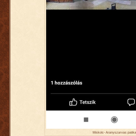
Miskolc- Aranyszarvas patik