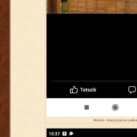
Miskolc- Aranyszarvas patik