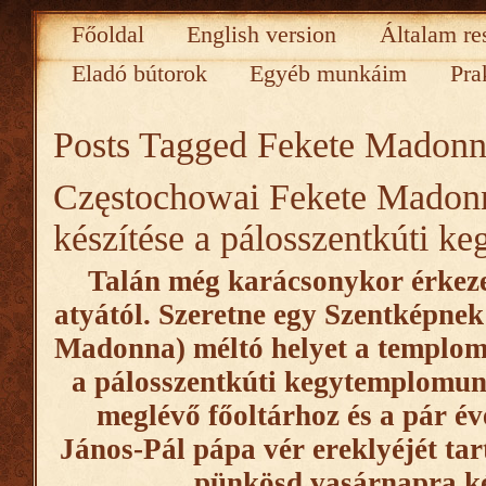
Főoldal
English version
Általam re
Eladó bútorok
Egyéb munkáim
Pra
Posts Tagged
Fekete Madonn
Częstochowai Fekete Madonn
készítése a pálosszentkúti 
Talán még karácsonykor érkeze
atyától. Szeretne egy Szentképnek
Madonna) méltó helyet a templom 
a pálosszentkúti kegytemplomun
meglévő főoltárhoz és a pár éve
János-Pál pápa vér ereklyéjét tar
pünkösd vasárnapra kés