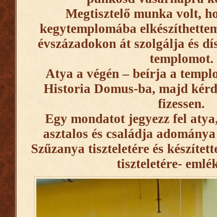
Megtisztelő munka volt, h
kegytemplomába elkészíthettem
évszázadokon át szolgálja és dísz
templomot.
Atya a végén – beírja a templo
Historia Domus-ba, majd kérd
fizessen.
Egy mondatot jegyezz fel atya
asztalos és családja adomány
Szűzanya tiszteletére és készített
tiszteletére- emlé