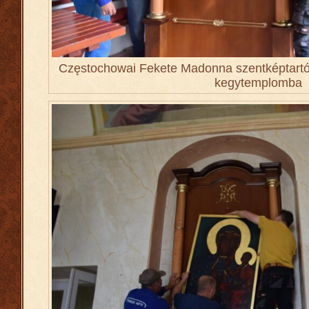
Częstochowai Fekete Madonna szentképtartó 
kegytemplomba