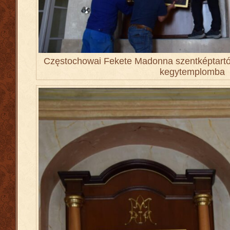
Częstochowai Fekete Madonna szentképtartó 
kegytemplomba