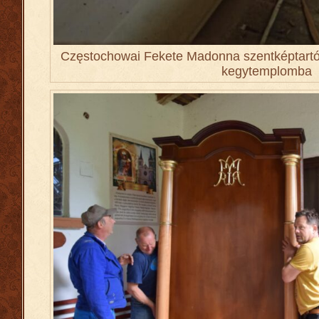
Częstochowai Fekete Madonna szentképtartó 
kegytemplomba