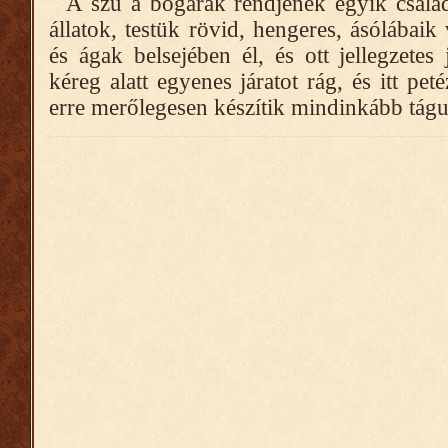
A szú a bogarak rendjének egyik családj
állatok, testük rövid, hengeres, ásólábai
és ágak belsejében él, és ott jellegzetes
kéreg alatt egyenes járatot rág, és itt pet
erre merőlegesen készítik mindinkább tágu