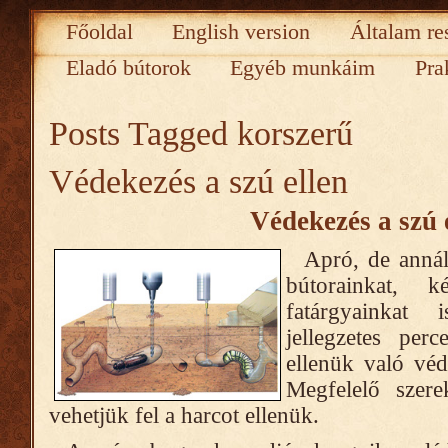
Főoldal
English version
Általam re
Eladó bútorok
Egyéb munkáim
Pra
Posts Tagged
korszerű
Védekezés a szú ellen
Védekezés a szú 
Apró, de annál 
bútorainkat, k
fatárgyainkat 
jellegzetes per
ellenük való véd
Megfelelő szer
vehetjük fel a harcot ellenük.