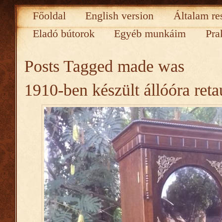
Főoldal
English version
Általam re
Eladó bútorok
Egyéb munkáim
Pra
Posts Tagged
made was
1910-ben készült állóóra reta