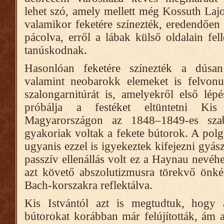
lehet szó, amely mellett még Kossuth Lajos
valamikor feketére színezték, eredendően
pácolva, erről a lábak külső oldalain fell
tanúskodnak.
Hasonlóan feketére színezték a dúsan 
valamint neobarokk elemeket is felvonult
szalongarnitúrát is, amelyekről első lépé
próbálja a festéket eltüntetni Ki
Magyarországon az 1848–1849-es szab
gyakoriak voltak a fekete bútorok. A polgá
ugyanis ezzel is igyekeztek kifejezni gyá
passzív ellenállás volt ez a Haynau nevéh
azt követő abszolutizmusra törekvő önké
Bach-korszakra reflektálva.
Kis Istvántól azt is megtudtuk, hogy 
bútorokat korábban már felújították, ám a