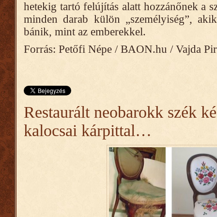
hetekig tartó felújítás alatt hozzánőnek a
minden darab külön „személyiség”, akikk
bánik, mint az emberekkel.
Forrás: Petőfi Népe / BAON.hu / Vajda Pi
Restaurált neobarokk szék k
kalocsai kárpittal…