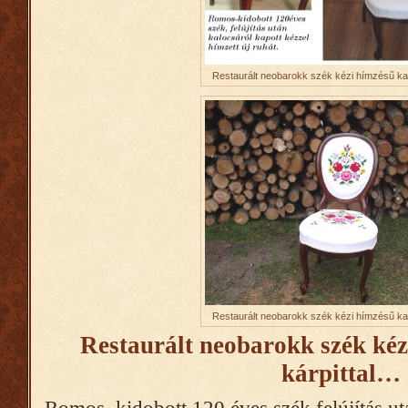
Restaurált neobarokk szék kézi hímzésű kalo
Restaurált neobarokk szék kézi hímzésű kalo
Restaurált neobarokk szék kéz
kárpittal…