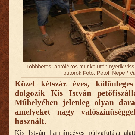
Többhetes, aprólékos munka után nyerik viss
bútorok Fotó: Petőfi Népe / V
Közel kétszáz éves, különleges
dolgozik Kis István petőfiszáll
Műhelyében jelenleg olyan dara
amelyeket nagy valószínűségg
használt.
Kis István harmincéves pályafutása alat