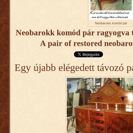
Neobarokk komód pár
Neobarokk komód pár ragyogva t
A pair of
restored
neobar
Egy újabb elégedett távozó p