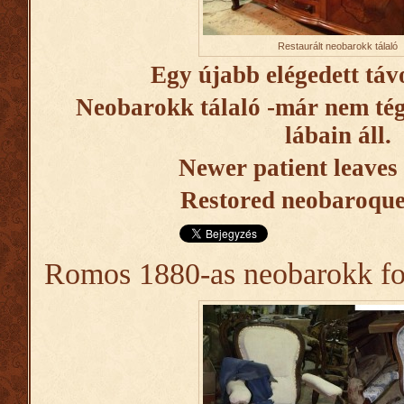
Restaurált neobarokk tálaló
Egy újabb elégedett táv
Neobarokk tálaló -már nem té
lábain áll.
Newer
patient
leaves
Restored neobaroque
Romos 1880-as neobarokk fot