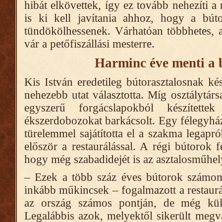
hibát elkövettek, így ez tovább nehezíti a
is ki kell javítania ahhoz, hogy a bút
tündökölhessenek. Várhatóan többhetes, 
vár a petőfiszállási mesterre.
Harminc éve menti a 
Kis István eredetileg bútorasztalosnak ké
nehezebb utat választotta. Míg osztálytár
egyszerű forgácslapokból készítettek
ékszerdobozokat barkácsolt. Egy félegyh
türelemmel sajátította el a szakma legapróbb
először a restaurálással. A régi bútorok f
hogy még szabadidejét is az asztalosműhely
– Ezek a több száz éves bútorok számom
inkább műkincsek – fogalmazott a restaurá
az ország számos pontján, de még külf
Legalábbis azok, melyektől sikerült megv