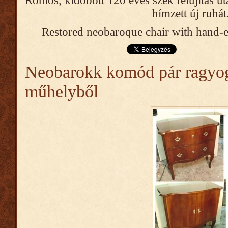
Romos, kidobott 120 éves szék felújítás ut
hímzett új ruhát
Restored neobaroque chair with hand-
Neobarokk komód pár ragyog
műhelyből