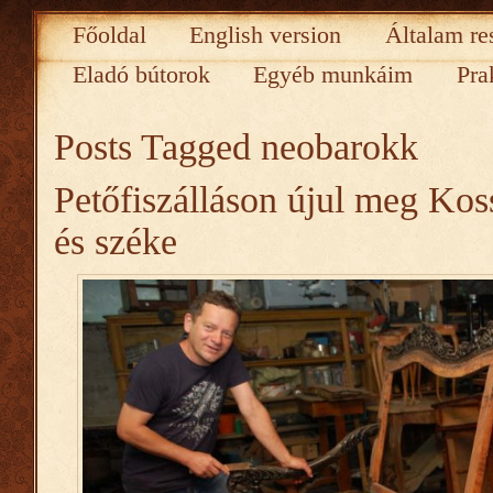
Főoldal
English version
Általam re
Eladó bútorok
Egyéb munkáim
Pra
Posts Tagged
neobarokk
Petőfiszálláson újul meg Kos
és széke