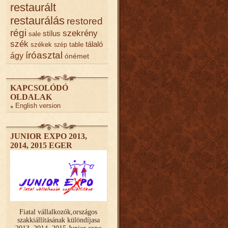
restaurált
restaurálás
restored
régi
szekrény
stílus
sale
szék
tálaló
székek
table
szép
íróasztal
ágy
ónémet
KAPCSOLÓDÓ
OLDALAK
English version
JUNIOR EXPO 2013,
2014, 2015 EGER
Fiatal vállalkozók,országos
szakkiállításának különdíjasa