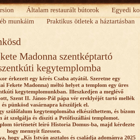
rsion
Általam restaurált bútorok
Egyedi ko
éb munkáim
Praktikus ötletek a háztartásban
nkösd
kete Madonna szentképtartó
sszentkúti kegytemplomba
or érkezett egy kérés Csaba atyától. Szeretne egy
ai Fekete Madonna) méltó helyet a templom egy üres
entkúti kegytemplomunkban. Illeszkedjen a meglévő
ott, Szent II. János-Pál pápa vér ereklyéjét tartó mellék
, és pünkösd vasárnapra készüljek el.
gy szülőfalum kegytemplomába elkészíthettem, és bízom
át szolgálja és díszíti a Petőfiszállási templomot.
mplom történetét leíró Historia Domus-ba, majd kérdezte
hogy mennyit fizessen.
ya, hogy „Kis István asztalos és családja adománya 2025