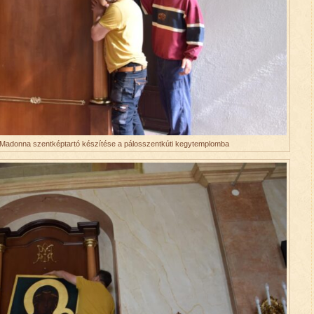
Madonna szentképtartó készítése a pálosszentkúti kegytemplomba