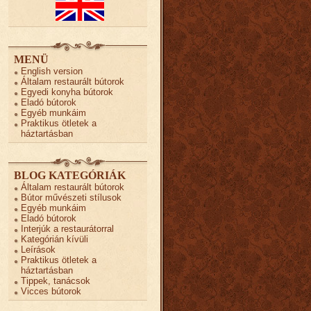
MENÜ
English version
Általam restaurált bútorok
Egyedi konyha bútorok
Eladó bútorok
Egyéb munkáim
Praktikus ötletek a
háztartásban
BLOG KATEGÓRIÁK
Általam restaurált bútorok
Bútor művészeti stílusok
Egyéb munkáim
Eladó bútorok
Interjúk a restaurátorral
Kategórián kívüli
Leírások
Praktikus ötletek a
háztartásban
Tippek, tanácsok
Vicces bútorok