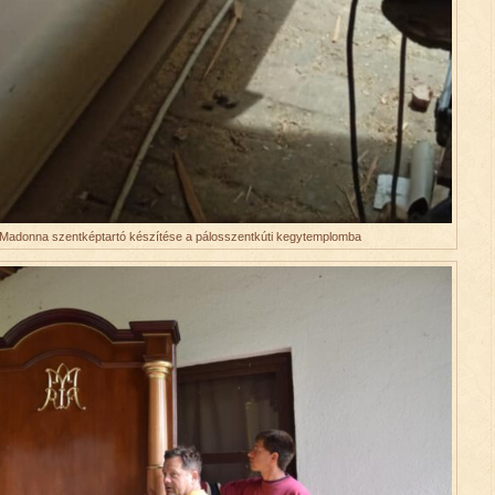
Madonna szentképtartó készítése a pálosszentkúti kegytemplomba