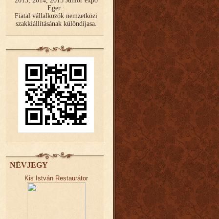
2013, 2014, 2015 Junior expo
Eger :
Fiatal vállalkozók nemzetközi
szakkiállításának különdíjasa.
NÉVJEGY
Kis István Restaurátor