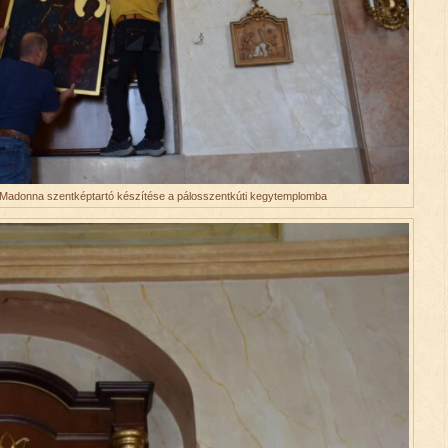
Madonna szentképtartó készítése a pálosszentkúti kegytemplomba