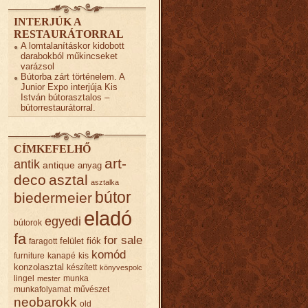
INTERJÚK A
RESTAURÁTORRAL
A lomtalanításkor kidobott
darabokból műkincseket
varázsol
Bútorba zárt történelem. A
Junior Expo interjúja Kis
István bútorasztalos –
bútorrestaurátorral.
CÍMKEFELHŐ
art-
antik
antique
anyag
deco
asztal
asztalka
bútor
biedermeier
eladó
egyedi
bútorok
fa
for sale
felület
fiók
faragott
komód
furniture
kanapé
kis
konzolasztal
készített
könyvespolc
lingel
munka
mester
munkafolyamat
művészet
neobarokk
old