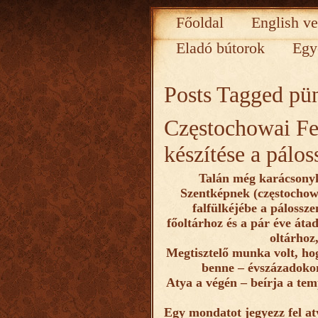
Főoldal
English ve
Eladó bútorok
Egy
Posts Tagged
pü
Częstochowai Fe
készítése a pálo
Talán még karácsonyk
Szentképnek (częstochow
falfülkéjébe a pálossz
főoltárhoz és a pár éve átad
oltárhoz
Megtisztelő munka volt, ho
benne – évszázadokon 
Atya a végén – beírja a te
Egy mondatot jegyezz fel at