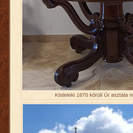
Kisteleki 1870 körüli Úr asztala 