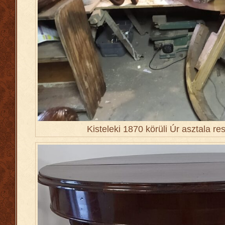
Kisteleki 1870 körüli Úr asztala r