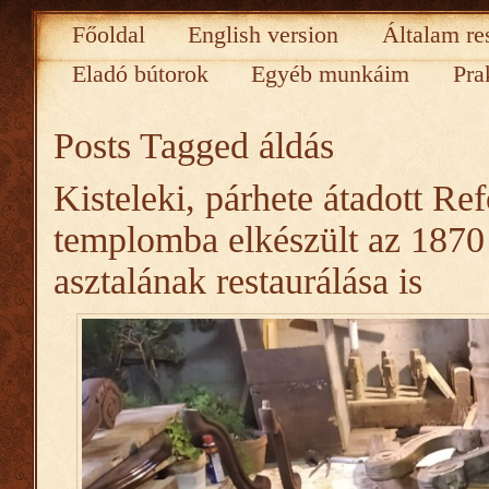
Főoldal
English version
Általam re
Eladó bútorok
Egyéb munkáim
Pra
Posts Tagged
áldás
Kisteleki, párhete átadott Re
templomba elkészült az 1870
asztalának restaurálása is