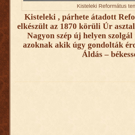
Kisteleki Református t
Kisteleki , párhete átadott Re
elkészült az 1870 körüli Úr aszta
Nagyon szép új helyen szolgál
azoknak akik úgy gondolták ér
Áldás – békess