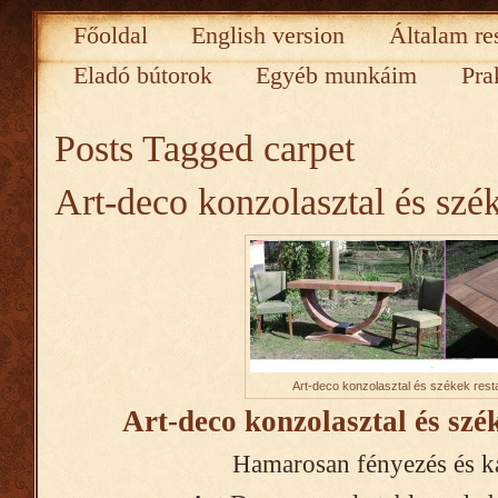
Főoldal
English version
Általam re
Eladó bútorok
Egyéb munkáim
Pra
Posts Tagged
carpet
Art-deco konzolasztal és szék
Art-deco konzolasztal és székek rest
Art-deco konzolasztal és szé
Hamarosan fényezés és ká