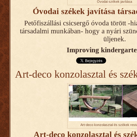
Óvodai székek javítása
Óvodai székek javítása tár
Petőfiszállási csicsergő óvoda törött -h
társadalmi munkában- hogy a nyári szüne
üljenek.
Improving kindergarten
Art-deco konzolasztal és szék
Art-deco konzolasztal és székek rest
Art-deco konzolasztal és szé