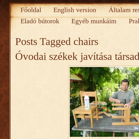
Főoldal
English version
Általam re
Eladó bútorok
Egyéb munkáim
Pra
Posts Tagged
chairs
Óvodai székek javítása társ