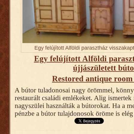
Egy felújított Alföldi parasztház visszakapt
Egy felújított Alföldi paras
újjászületett búto
Restored antique room 
A bútor tuladonosai nagy örömmel, könny
restaurált családi emlékeket. Alig ismertek
nagyszülei használták a bútorokat. Ha a m
pénzbe a bútor tulajdonosok öröme is elég 