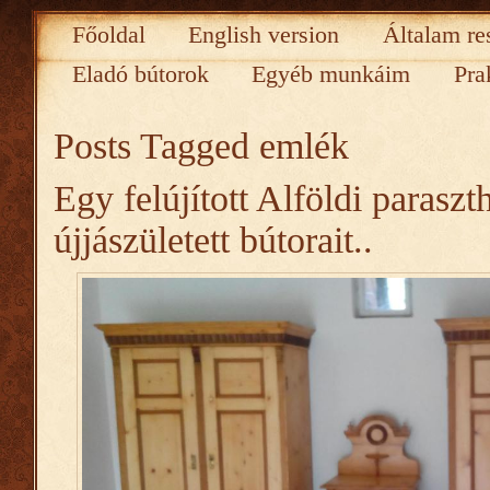
Főoldal
English version
Általam re
Eladó bútorok
Egyéb munkáim
Pra
Posts Tagged
emlék
Egy felújított Alföldi paraszt
újjászületett bútorait..