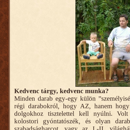
Kedvenc tárgy, kedvenc munka?
Minden darab egy-egy külön ”személyisé
régi darabokról, hogy AZ, hanem hogy
dolgokhoz tisztelettel kell nyúlni. Vo
kolostori gyóntatószék, és olyan dar
szabadságharcot, vagy az I.-II. világhá