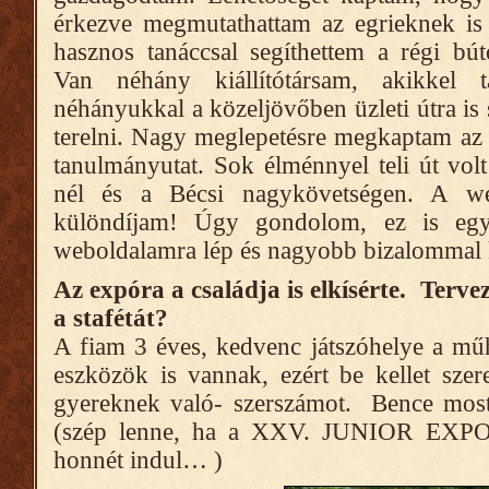
érkezve megmutathattam az egrieknek is
hasznos tanáccsal segíthettem a régi bú
Van néhány kiállítótársam, akikkel 
néhányukkal a közeljövőben üzleti útra is 
terelni. Nagy meglepetésre megkaptam az 
tanulmányutat. Sok élménnyel teli út vo
nél és a Bécsi nagykövetségen. A we
különdíjam! Úgy gondolom, ez is egy
weboldalamra lép és nagyobb bizalommal 
Az expóra a családja is elkísérte. Terve
a stafétát?
A fiam 3 éves, kedvenc játszóhelye a m
eszközök is vannak, ezért be kellet sze
gyereknek való- szerszámot. Bence most
(szép lenne, ha a XXV. JUNIOR EXPO-
honnét indul… )