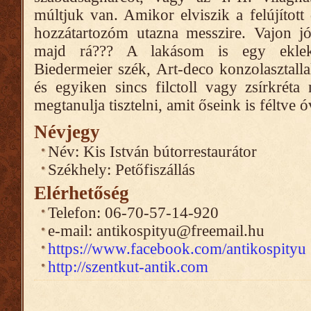
múltjuk van. Amikor elviszik a felújított
hozzátartozóm utazna messzire. Vajon j
majd rá??? A lakásom is egy eklekti
Biedermeier szék, Art-deco konzolasztall
és egyiken sincs filctoll vagy zsírkrét
megtanulja tisztelni, amit őseink is féltve ó
Névjegy
Név: Kis István bútorrestaurátor
Székhely: Petőfiszállás
Elérhetőség
Telefon: 06-70-57-14-920
e-mail: antikospityu@freemail.hu
https://www.facebook.com/antikospityu
http://szentkut-antik.com