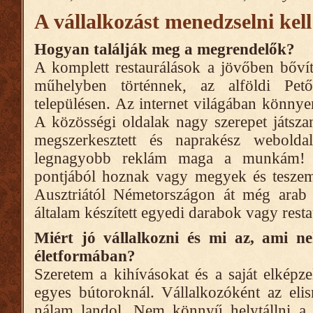
A vállalkozást menedzselni kell
Hogyan találják meg a megrendelők?
A komplett restaurálások a jövőben bővíte
műhelyben történnek, az alföldi Pető
településen. Az internet világában könnye
A közösségi oldalak nagy szerepet játszan
megszerkesztett és naprakész webolda
legnagyobb reklám maga a munkám! 
pontjából hoznak vagy megyek és teszem
Ausztriától Németországon át még arab 
általam készített egyedi darabok vagy resta
Miért jó vállalkozni és mi az, ami ne
életformában?
Szeretem a kihívásokat és a saját elképz
egyes bútoroknál. Vállalkozóként az elis
nálam landol. Nem könnyű helytállni a 