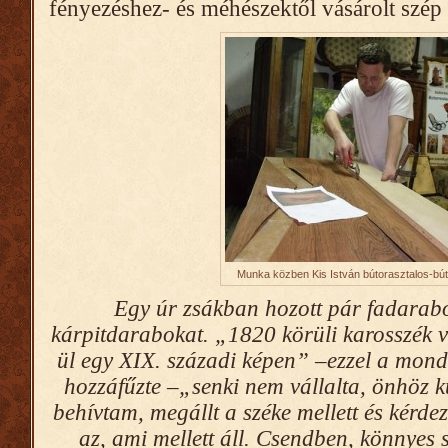
fényezéshez- és méhészektől vásárolt szép
Munka közben Kis István bútorasztalos-bút
Egy úr zsákban hozott pár fadarabot
kárpitdarabokat. „1820 körüli karosszék
ül egy XIX. századi képen” –ezzel a mond
hozzáfűzte –„senki nem vállalta, önhöz kü
behívtam, megállt a széke mellett és kérde
az, ami mellett áll. Csendben, könnye