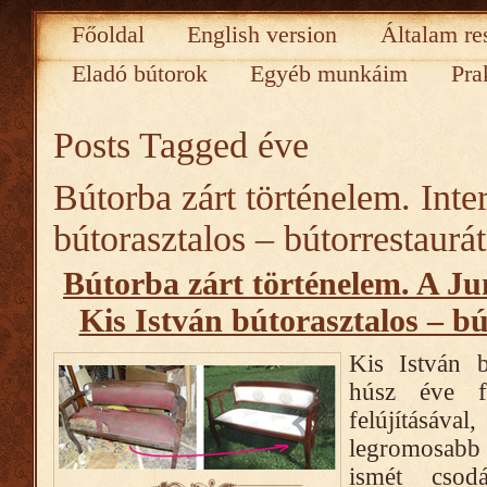
Főoldal
English version
Általam re
Eladó bútorok
Egyéb munkáim
Pra
Posts Tagged
éve
Bútorba zárt történelem. Inte
bútorasztalos – bútorrestaurát
Bútorba zárt történelem. A Ju
Kis István bútorasztalos – bú
Kis István b
húsz éve fo
felújítás
legromosabb
ismét csod