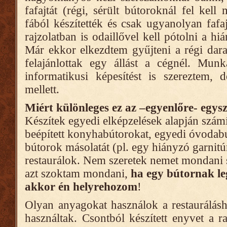
fafajtát (régi, sérült bútoroknál fel kel
fából készítették és csak ugyanolyan fafaj
rajzolatban is odaillővel kell pótolni a hi
Már ekkor elkezdtem gyűjteni a régi dara
felajánlottak egy állást a cégnél. Munk
informatikusi képesítést is szereztem, 
mellett.
Miért különleges ez az –egyenlőre- egys
Készítek egyedi elképzelések alapján szám
beépített konyhabútorokat, egyedi óvodabú
bútorok másolatát (pl. egy hiányzó garnitú
restaurálok. Nem szeretek nemet mondani
azt szoktam mondani,
ha egy bútornak le
akkor én helyrehozom
!
Olyan anyagokat használok a restaurálás
használtak. Csontból készített enyvet a ra