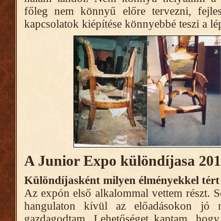
főleg nem könnyű előre tervezni, fejle
kapcsolatok kiépítése könnyebbé teszi a lé
A Junior Expo különdíjasa 20
Különdíjasként milyen élményekkel tért
Az expón első alkalommal vettem részt. S
hangulaton kívül az előadásokon jó 
gazdagodtam. Lehetőséget kaptam, hogy