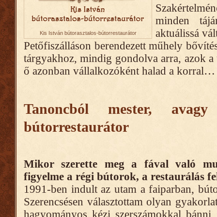
Szakértelmén
minden tájá
aktuálissá vál
Kis István bútorasztalos-bútorrestaurátor
Petőfiszálláson berendezett műhely bővítése 
tárgyakhoz, mindig gondolva arra, azok a 
ő azonban vállalkozóként halad a korral…
Tanoncból mester, avagy
bútorrestaurátor
Mikor szerette meg a fával való mu
figyelme a régi bútorok, a restaurálás fe
1991-ben indult az utam a faiparban, búto
Szerencsésen választottam olyan gyakorlat
hagyományos kézi szerszámokkal bánni, 