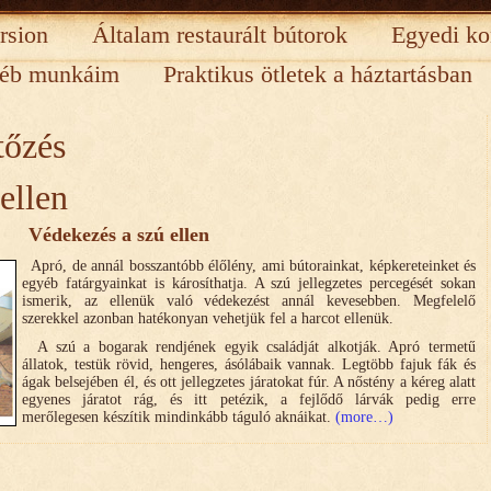
rsion
Általam restaurált bútorok
Egyedi ko
éb munkáim
Praktikus ötletek a háztartásban
tőzés
ellen
Védekezés a szú ellen
Apró, de annál bosszantóbb élőlény, ami bútorainkat, képkereteinket és
egyéb fatárgyainkat is károsíthatja. A szú jellegzetes percegését sokan
ismerik, az ellenük való védekezést annál kevesebben. Megfelelő
szerekkel azonban hatékonyan vehetjük fel a harcot ellenük.
A szú a bogarak rendjének egyik családját alkotják. Apró termetű
állatok, testük rövid, hengeres, ásólábaik vannak. Legtöbb fajuk fák és
ágak belsejében él, és ott jellegzetes járatokat fúr. A nőstény a kéreg alatt
egyenes járatot rág, és itt petézik, a fejlődő lárvák pedig erre
merőlegesen készítik mindinkább táguló aknáikat.
(more…)