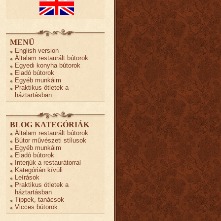
MENÜ
English version
Általam restaurált bútorok
Egyedi konyha bútorok
Eladó bútorok
Egyéb munkáim
Praktikus ötletek a
háztartásban
BLOG KATEGÓRIÁK
Általam restaurált bútorok
Bútor művészeti stílusok
Egyéb munkáim
Eladó bútorok
Interjúk a restaurátorral
Kategórián kívüli
Leírások
Praktikus ötletek a
háztartásban
Tippek, tanácsok
Vicces bútorok