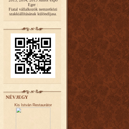
2013, 2014, 2015 Junior expo
Eger :
Fiatal vállalkozók nemzetközi
szakkiállításának különdíjasa.
NÉVJEGY
Kis István Restaurátor