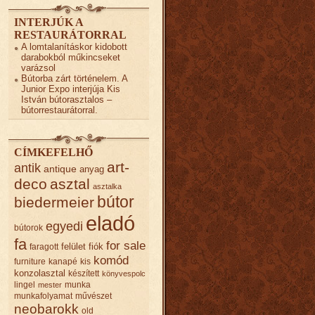
INTERJÚK A
RESTAURÁTORRAL
A lomtalanításkor kidobott
darabokból műkincseket
varázsol
Bútorba zárt történelem. A
Junior Expo interjúja Kis
István bútorasztalos –
bútorrestaurátorral.
CÍMKEFELHŐ
art-
antik
antique
anyag
deco
asztal
asztalka
bútor
biedermeier
eladó
egyedi
bútorok
fa
for sale
felület
fiók
faragott
komód
furniture
kanapé
kis
konzolasztal
készített
könyvespolc
lingel
munka
mester
munkafolyamat
művészet
neobarokk
old