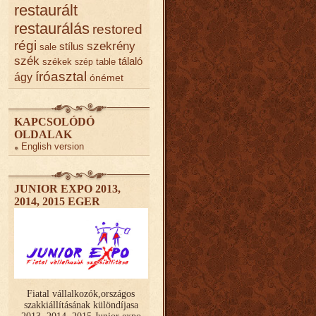
restaurált
restaurálás
restored
régi
szekrény
stílus
sale
szék
tálaló
székek
table
szép
íróasztal
ágy
ónémet
KAPCSOLÓDÓ
OLDALAK
English version
JUNIOR EXPO 2013,
2014, 2015 EGER
Fiatal vállalkozók,országos
szakkiállításának különdíjasa