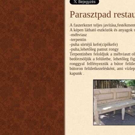
Parasztpad resta
A faszerkezet teljes javítása,festékmen
A képen látható eszközök és anyagok
-méhviasz
-terpentin
-puha sörtéjű kefe(cipőkefe)
-puha,lehetőleg pamut rongy
Terpentinben feloldjuk a méhviaszt o
bedörzsöljük a felületbe, lehetőleg fi
ronggyal felfényezzük a bútor felül
bútoron felületkezelésként, ami vízle
kapunk .