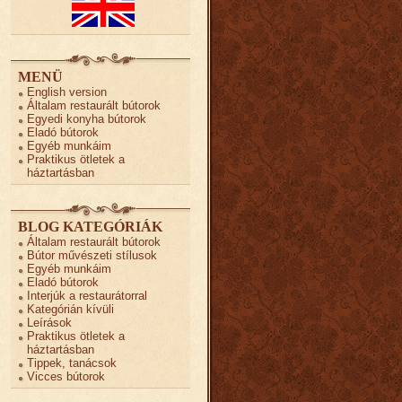
MENÜ
English version
Általam restaurált bútorok
Egyedi konyha bútorok
Eladó bútorok
Egyéb munkáim
Praktikus ötletek a
háztartásban
BLOG KATEGÓRIÁK
Általam restaurált bútorok
Bútor művészeti stílusok
Egyéb munkáim
Eladó bútorok
Interjúk a restaurátorral
Kategórián kívüli
Leírások
Praktikus ötletek a
háztartásban
Tippek, tanácsok
Vicces bútorok