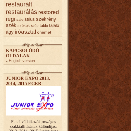
restaurált
restaurálás
restored
régi
szekrény
stílus
sale
szék
tálaló
székek
table
szép
íróasztal
ágy
ónémet
KAPCSOLÓDÓ
OLDALAK
English version
JUNIOR EXPO 2013,
2014, 2015 EGER
Fiatal vállalkozók,országos
szakkiállításának különdíjasa