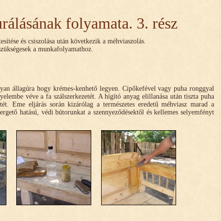
urálásának folyamata. 3. rész
tesítése és csiszolása után következik a méhviaszolás.
 szükségesek a munkafolyamathoz.
lyan állagúra hogy krémes-kenhető legyen. Cipőkefével vagy puha ronggyal
gyelembe véve a fa szálszerkezetét. A hígító anyag elillanása után tiszta puha
etét. Eme eljárás során kizárólag a természetes eredetű méhviasz marad a
pergető hatású, védi bútorunkat a szennyeződésektől és kellemes selyemfényt