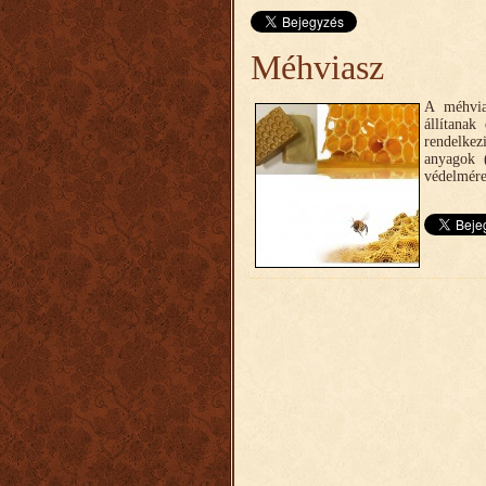
Méhviasz
A méhvia
állítanak
rendelkez
anyagok (
védelmére