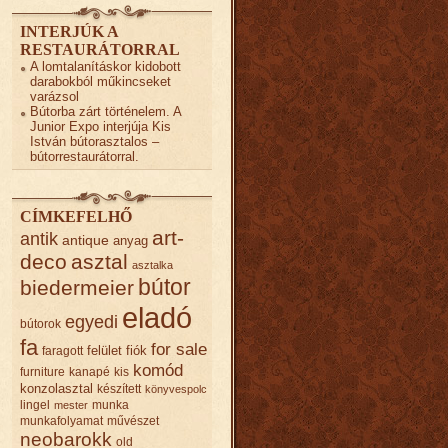
INTERJÚK A
RESTAURÁTORRAL
A lomtalanításkor kidobott
darabokból műkincseket
varázsol
Bútorba zárt történelem. A
Junior Expo interjúja Kis
István bútorasztalos –
bútorrestaurátorral.
CÍMKEFELHŐ
art-
antik
antique
anyag
deco
asztal
asztalka
bútor
biedermeier
eladó
egyedi
bútorok
fa
for sale
felület
fiók
faragott
komód
furniture
kanapé
kis
konzolasztal
készített
könyvespolc
lingel
munka
mester
munkafolyamat
művészet
neobarokk
old