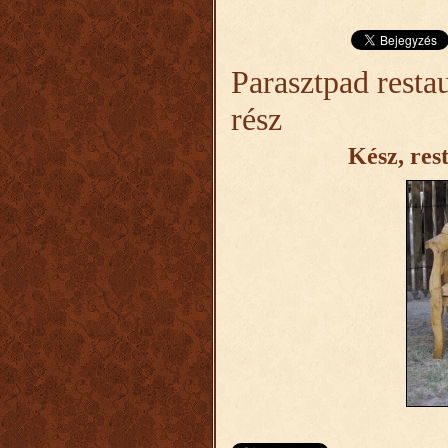
Parasztpad resta
rész
Kész, res