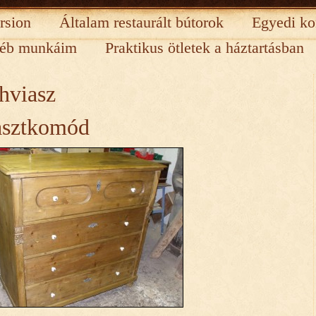
rsion
Általam restaurált bútorok
Egyedi ko
éb munkáim
Praktikus ötletek a háztartásban
hviasz
asztkomód