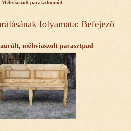
Méhviaszolt parasztkomód
urálásának folyamata: Befejező
taurált, méhviaszolt parasztpad