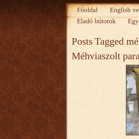
Főoldal
English ve
Eladó bútorok
Egy
Posts Tagged
mé
Méhviaszolt par