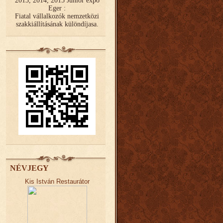
2013, 2014, 2015 Junior expo
Eger :
Fiatal vállalkozók nemzetközi
szakkiállításának különdíjasa.
NÉVJEGY
Kis István Restaurátor