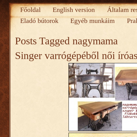
Főoldal
English version
Általam re
Eladó bútorok
Egyéb munkáim
Pra
Posts Tagged
nagymama
Singer varrógépéből női íróas