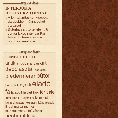
INTERJÚK A
RESTAURÁTORRAL
A lomtalanításkor kidobott
darabokból műkincseket
varázsol
Bútorba zárt történelem. A
Junior Expo interjúja Kis
István bútorasztalos –
bútorrestaurátorral.
CÍMKEFELHŐ
art-
antik
antique
anyag
deco
asztal
asztalka
bútor
biedermeier
eladó
egyedi
bútorok
fa
for sale
felület
fiók
faragott
komód
furniture
kanapé
kis
konzolasztal
készített
könyvespolc
lingel
munka
mester
munkafolyamat
művészet
neobarokk
old