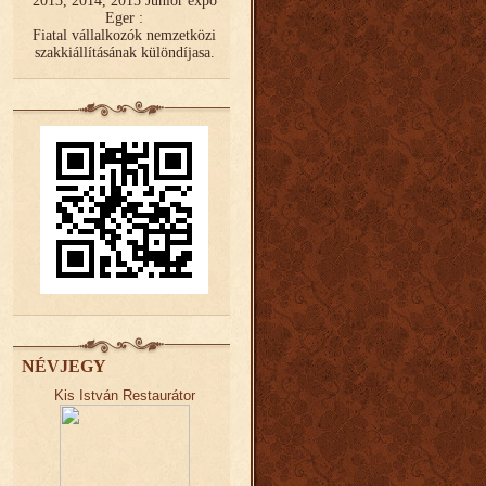
2013, 2014, 2015 Junior expo
Eger :
Fiatal vállalkozók nemzetközi
szakkiállításának különdíjasa.
NÉVJEGY
Kis István Restaurátor