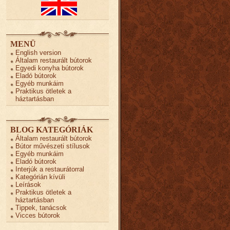
MENÜ
English version
Általam restaurált bútorok
Egyedi konyha bútorok
Eladó bútorok
Egyéb munkáim
Praktikus ötletek a
háztartásban
BLOG KATEGÓRIÁK
Általam restaurált bútorok
Bútor művészeti stílusok
Egyéb munkáim
Eladó bútorok
Interjúk a restaurátorral
Kategórián kívüli
Leírások
Praktikus ötletek a
háztartásban
Tippek, tanácsok
Vicces bútorok