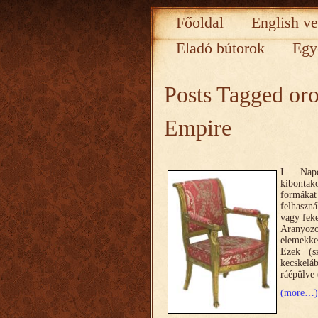
Főoldal
English ve
Eladó bútorok
Egy
Posts Tagged
oro
Empire
I. Napó
kibontak
formáka
felhaszná
vagy feke
Aranyoz
elemekkel
Ezek (sz
kecskeláb
ráépülve
(more…)