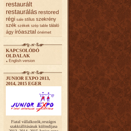
restaurált
restaurálás
restored
régi
szekrény
stílus
sale
szék
tálaló
székek
table
szép
íróasztal
ágy
ónémet
KAPCSOLÓDÓ
OLDALAK
English version
JUNIOR EXPO 2013,
2014, 2015 EGER
Fiatal vállalkozók,országos
szakkiállításának különdíjasa