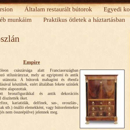
rsion
Általam restaurált bútorok
Egyedi ko
éb munkáim
Praktikus ötletek a háztartásban
szlán
Empire
leon császársága alatt Franciaországban
ozó stílusirányzat, mely az egyiptomi és antik
t utánozta. A bútorok mahagóni és ébenfa
lásával készültek, ezért általában fekete színűek
tére alapozottak.
ott bronzfigurákkal és antik dekorációs
 díszítették őket.
finx, kariatidák, delfinek, sas-, oroszlán-,
ak stb.) önálló elemekként, vagy bútorelemekre
 (és nem összeépülve) jelennek meg.