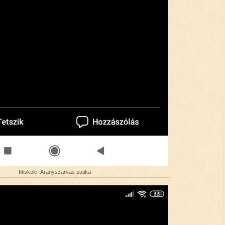
Miskolc- Aranyszarvas patika