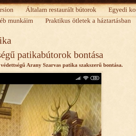
rsion
Általam restaurált bútorok
Egyedi ko
éb munkáim
Praktikus ötletek a háztartásban
ika
égű patikabútorok bontása
védettségű Arany Szarvas patika szakszerű bontása.