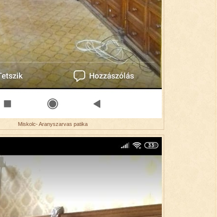
Miskolc- Aranyszarvas patika