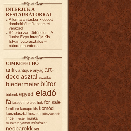
INTERJÚK A
RESTAURÁTORRAL
A lomtalanításkor kidobott
darabokból műkincseket
varázsol
Bútorba zárt történelem. A
Junior Expo interjúja Kis
István bútorasztalos –
bútorrestaurátorral.
CÍMKEFELHŐ
art-
antik
antique
anyag
deco
asztal
asztalka
bútor
biedermeier
eladó
egyedi
bútorok
fa
for sale
felület
fiók
faragott
komód
furniture
kanapé
kis
konzolasztal
készített
könyvespolc
lingel
munka
mester
munkafolyamat
művészet
neobarokk
old