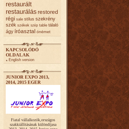
restaurált
restaurálás
restored
régi
szekrény
stílus
sale
szék
tálaló
székek
table
szép
íróasztal
ágy
ónémet
KAPCSOLÓDÓ
OLDALAK
English version
JUNIOR EXPO 2013,
2014, 2015 EGER
Fiatal vállalkozók,országos
szakkiállításának különdíjasa