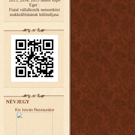
2013, 2014, 2015 Junior expo
Eger :
Fiatal vállalkozók nemzetközi
szakkiállításának különdíjasa.
NÉVJEGY
Kis István Restaurátor