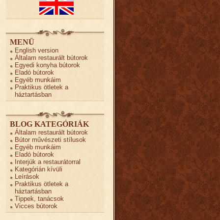
MENÜ
English version
Általam restaurált bútorok
Egyedi konyha bútorok
Eladó bútorok
Egyéb munkáim
Praktikus ötletek a
háztartásban
BLOG KATEGÓRIÁK
Általam restaurált bútorok
Bútor művészeti stílusok
Egyéb munkáim
Eladó bútorok
Interjúk a restaurátorral
Kategórián kívüli
Leírások
Praktikus ötletek a
háztartásban
Tippek, tanácsok
Vicces bútorok