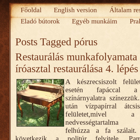
Főoldal
English version
Általam re
Eladó bútorok
Egyéb munkáim
Pra
Posts Tagged
pórus
Restaurálás munkafolyamata
íróasztal restaurálása 4. lépés
A készrecsiszolt felüle
esetén fapáccal a
színárnyalatra színezzük
után vízpapírral átcsi
felületet,mivel
nedvességtartalma is
felhúzza a fa szálait
következik a politúr felvitele. P