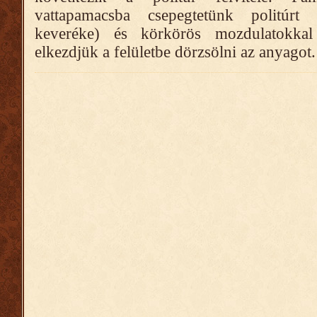
vattapamacsba csepegtetünk politúrt 
keveréke) és körkörös mozdulatokkal
elkezdjük a felületbe dörzsölni az anyagot