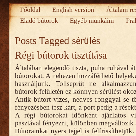
Főoldal
English version
Általam re
Eladó bútorok
Egyéb munkáim
Pra
Posts Tagged
sérülés
Régi bútorok tisztítása
Általában elegendő tiszta, puha ruhával átt
bútorokat. A nehezen hozzáférhető helyeke
használjunk. Tollseprűt ne alkalmazz
bútorok felületén ez könnyen sérülést okoz
Antik bútort vizes, nedves ronggyal se t
fényezésben tesz kárt, a port pedig a rések
A régi bútorokat időnként ajánlatos via
pasztával fényezni, különben megváltozik a 
Bútorainkat nyers tejjel is felfrissíthetjük