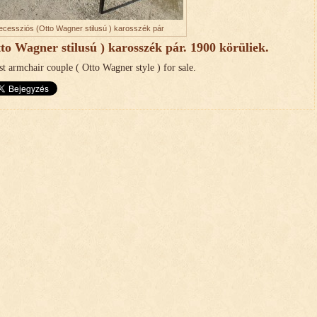
ecessziós (Otto Wagner stilusú ) karosszék pár
tto Wagner stilusú ) karosszék pár. 1900 körüliek.
st armchair couple ( Otto Wagner style ) for sale.