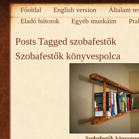
Főoldal
English version
Általam re
Eladó bútorok
Egyéb munkáim
Pra
Posts Tagged
szobafestők
Szobafestők könyvespolca
Szobafestők könyvesp