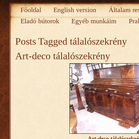
Főoldal
English version
Általam re
Eladó bútorok
Egyéb munkáim
Pra
Posts Tagged
tálalószekrény
Art-deco tálalószekrény
Art-deco tálalószekr