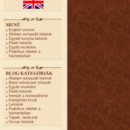
MENÜ
English version
Általam restaurált bútorok
Egyedi konyha bútorok
Eladó bútorok
Egyéb munkáim
Praktikus ötletek a
háztartásban
BLOG KATEGÓRIÁK
Általam restaurált bútorok
Bútor művészeti stílusok
Egyéb munkáim
Eladó bútorok
Interjúk a restaurátorral
Kategórián kívüli
Leírások
Praktikus ötletek a
háztartásban
Tippek, tanácsok
Vicces bútorok