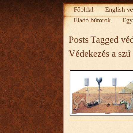
Főoldal
English ve
Eladó bútorok
Egy
Posts Tagged
vé
Védekezés a szú 