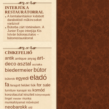
INTERJÚK A
RESTAURÁTORRAL
A lomtalanításkor kidobott
darabokból műkincseket
varázsol
Bútorba zárt történelem. A
Junior Expo interjúja Kis
István bútorasztalos –
bútorrestaurátorral.
CÍMKEFELHŐ
art-
antik
antique
anyag
deco
asztal
asztalka
bútor
biedermeier
eladó
egyedi
bútorok
fa
for sale
felület
fiók
faragott
komód
furniture
kanapé
kis
konzolasztal
készített
könyvespolc
lingel
munka
mester
munkafolyamat
művészet
neobarokk
old