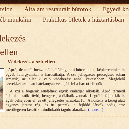
rsion
Általam restaurált bútorok
Egyedi ko
éb munkáim
Praktikus ötletek a háztartásban
dekezés
ellen
Védekezés a szú ellen
Apró, de annál bosszantóbb élőlény, ami bútorainkat, képkereteinket és
egyéb fatárgyainkat is károsíthatja. A szú jellegzetes percegését sokan
ismerik, az ellenük való védekezést annál kevesebben. Megfelelő
szerekkel azonban hatékonyan vehetjük fel a harcot ellenük.
A szú a bogarak rendjének egyik családját alkotják. Apró termetű
állatok, testük rövid, hengeres, ásólábaik vannak. Legtöbb fajuk fák és
ágak belsejében él, és ott jellegzetes járatokat fúr. A nőstény a kéreg alatt
egyenes járatot rág, és itt petézik, a fejlődő lárvák pedig erre
merőlegesen készítik mindinkább táguló aknáikat.
(more…)