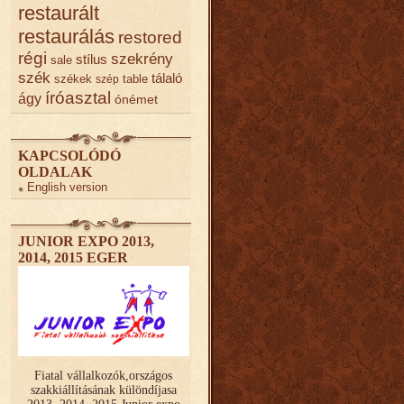
restaurált
restaurálás
restored
régi
szekrény
stílus
sale
szék
tálaló
székek
table
szép
íróasztal
ágy
ónémet
KAPCSOLÓDÓ
OLDALAK
English version
JUNIOR EXPO 2013,
2014, 2015 EGER
Fiatal vállalkozók,országos
szakkiállításának különdíjasa