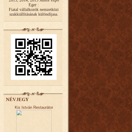
2013, 2014, 2015 Junior expo
Eger :
Fiatal vállalkozók nemzetközi
szakkiállításának különdíjasa.
NÉVJEGY
Kis István Restaurátor