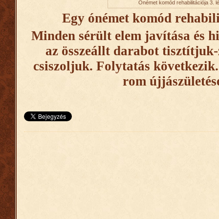
Ónémet komód rehabilitációja 3. l
Egy ónémet komód rehabilit
Minden sérült elem javítása és h
az összeállt darabot tisztítjuk
csiszoljuk. Folytatás következik
rom újjászületé