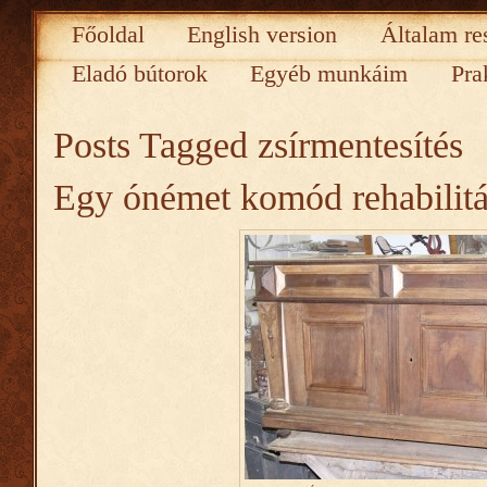
Főoldal
English version
Általam re
Eladó bútorok
Egyéb munkáim
Pra
Posts Tagged
zsírmentesítés
Egy ónémet komód rehabilitác