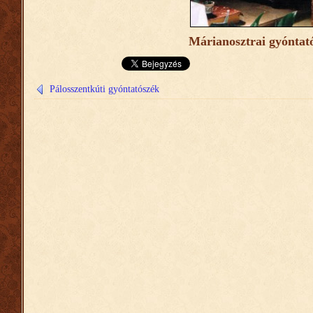
Márianosztrai gyóntat
Pálosszentkúti gyóntatószék