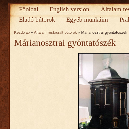
Főoldal
English version
Általam re
Eladó bútorok
Egyéb munkáim
Pra
Kezdőlap
»
Általam restaurált bútorok
» Márianosztrai gyóntatószék
Márianosztrai gyóntatószék