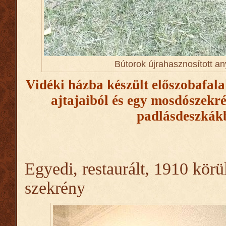
Bútorok újrahasznosított a
Vidéki házba készült előszobafal
ajtajaiból és egy mosdószekré
padlásdeszkák
Egyedi, restaurált, 1910 körü
szekrény