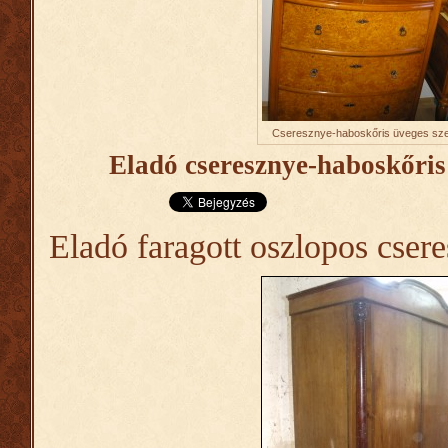
Cseresznye-haboskőris üveges sz
Eladó cseresznye-haboskőris
Eladó faragott oszlopos cser