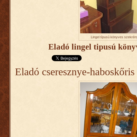
Lingel típusú könyves szekrén
Eladó lingel tipusú köny
Eladó cseresznye-haboskőris