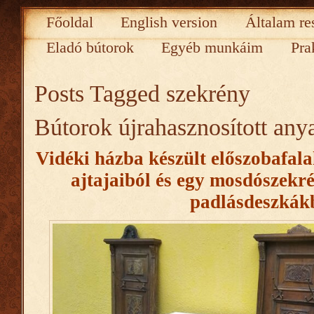
Főoldal
English version
Általam re
Eladó bútorok
Egyéb munkáim
Pra
Posts Tagged
szekrény
Bútorok újrahasznosított an
Vidéki házba készült előszobafal
ajtajaiból és egy mosdószekré
padlásdeszkák