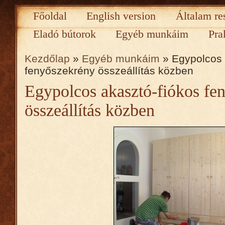
Főoldal
English version
Általam re
Eladó bútorok
Egyéb munkáim
Pra
Kezdőlap
»
Egyéb munkáim
» Egypolcos 
fenyőszekrény összeállítás közben
Egypolcos akasztó-fiókos fe
összeállítás közben