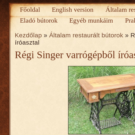
Főoldal
English version
Általam re
Eladó bútorok
Egyéb munkáim
Pra
Kezdőlap
»
Általam restaurált bútorok
» R
íróasztal
Régi Singer varrógépből íróa