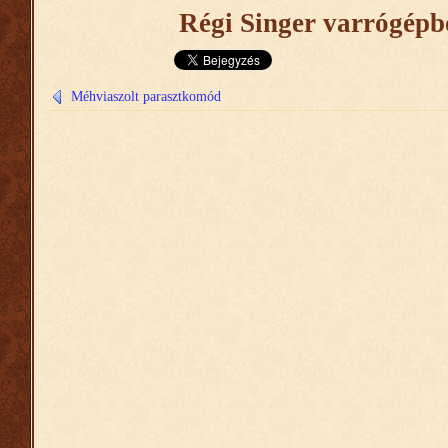
Régi Singer varrógépbő
Méhviaszolt parasztkomód