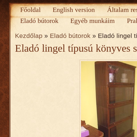
Főoldal
English version
Általam re
Eladó bútorok
Egyéb munkáim
Pra
Kezdőlap
»
Eladó bútorok
» Eladó lingel 
Eladó lingel típusú könyves 