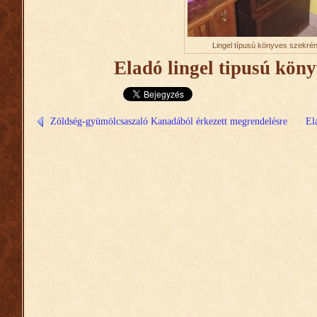
Lingel típusú könyves szekré
Eladó lingel tipusú kön
Zöldség-gyümölcsaszaló Kanadából érkezett megrendelésre
El