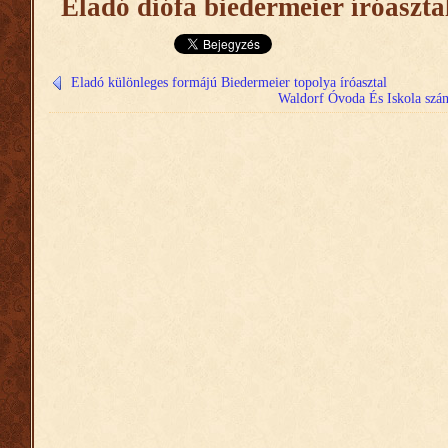
Eladó diófa biedermeier íróasztal
Eladó különleges formájú Biedermeier topolya íróasztal
Waldorf Óvoda És Iskola szám