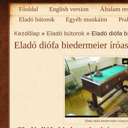
Főoldal
English version
Általam re
Eladó bútorok
Egyéb munkáim
Pra
Kezdőlap
»
Eladó bútorok
» Eladó diófa b
Eladó diófa biedermeier íróas
Eladó diófa biedermeier íróaszt