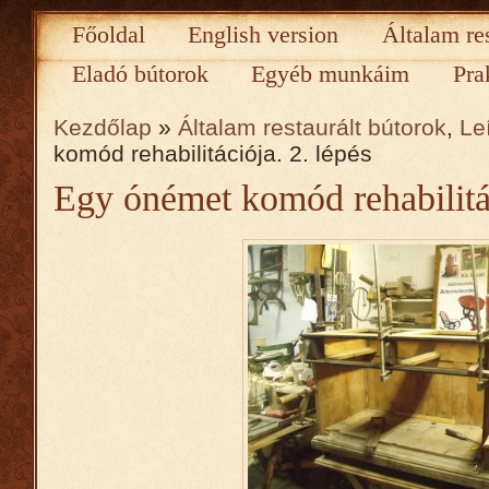
Főoldal
English version
Általam re
Eladó bútorok
Egyéb munkáim
Pra
Kezdőlap
»
Általam restaurált bútorok
,
Le
komód rehabilitációja. 2. lépés
Egy ónémet komód rehabilitác