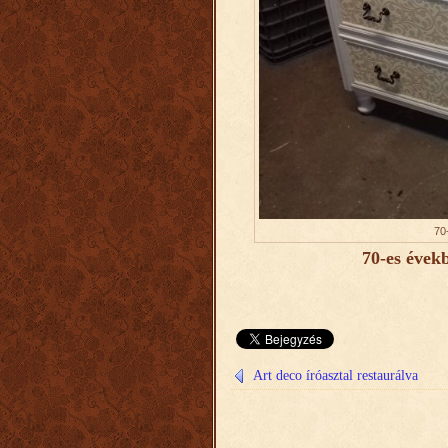
70
70-es évek
Art deco íróasztal restaurálva