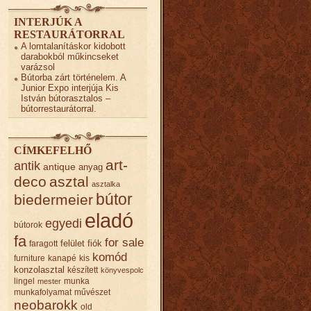
INTERJÚK A
RESTAURÁTORRAL
A lomtalanításkor kidobott
darabokból műkincseket
varázsol
Bútorba zárt történelem. A
Junior Expo interjúja Kis
István bútorasztalos –
bútorrestaurátorral.
CÍMKEFELHŐ
art-
antik
antique
anyag
deco
asztal
asztalka
bútor
biedermeier
eladó
egyedi
bútorok
fa
for sale
felület
fiók
faragott
komód
furniture
kanapé
kis
konzolasztal
készített
könyvespolc
lingel
munka
mester
munkafolyamat
művészet
neobarokk
old