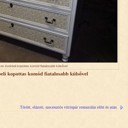
-es évekbeli kopottas komód fiatalosabb külsővel
beli kopottas komód fiatalosabb külsővel
Törött, elázott, szecessziós vitrinpár restaurálás előtt és után.