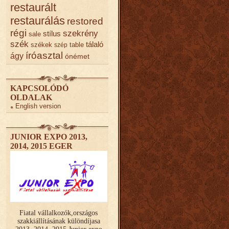
restaurált
restaurálás
restored
régi
szekrény
stílus
sale
szék
tálaló
székek
table
szép
íróasztal
ágy
ónémet
KAPCSOLÓDÓ
OLDALAK
English version
JUNIOR EXPO 2013,
2014, 2015 EGER
Fiatal vállalkozók,országos
szakkiállításának különdíjasa