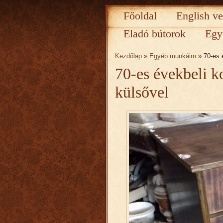
Főoldal
English ve
Eladó bútorok
Egy
Kezdőlap
»
Egyéb munkáim
» 70-es 
70-es évekbeli k
külsővel