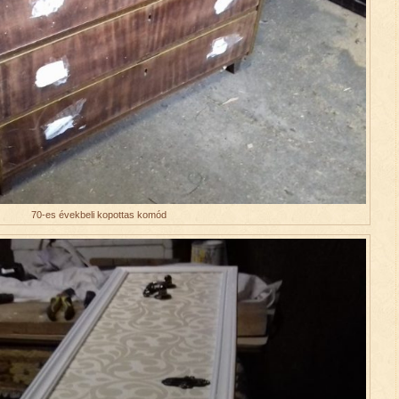
70-es évekbeli kopottas komód