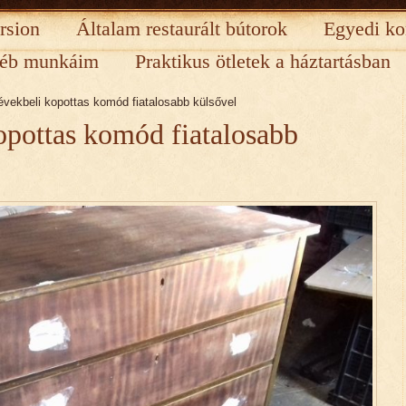
rsion
Általam restaurált bútorok
Egyedi ko
éb munkáim
Praktikus ötletek a háztartásban
évekbeli kopottas komód fiatalosabb külsővel
opottas komód fiatalosabb