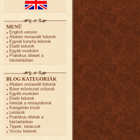
MENÜ
English version
Általam restaurált bútorok
Egyedi konyha bútorok
Eladó bútorok
Egyéb munkáim
Praktikus ötletek a
háztartásban
BLOG KATEGÓRIÁK
Általam restaurált bútorok
Bútor művészeti stílusok
Egyéb munkáim
Eladó bútorok
Interjúk a restaurátorral
Kategórián kívüli
Leírások
Praktikus ötletek a
háztartásban
Tippek, tanácsok
Vicces bútorok