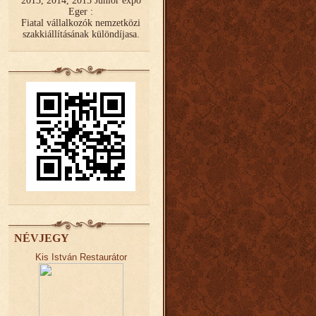
2013, 2014, 2015 Junior expo
Eger :
Fiatal vállalkozók nemzetközi
szakkiállításának különdíjasa.
NÉVJEGY
Kis István Restaurátor