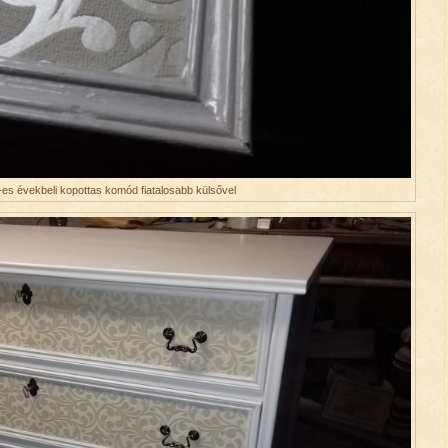
-es évekbeli kopottas komód fiatalosabb külsővel