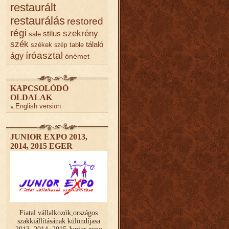
restaurált
restaurálás
restored
régi
szekrény
stílus
sale
szék
tálaló
székek
table
szép
íróasztal
ágy
ónémet
KAPCSOLÓDÓ
OLDALAK
English version
JUNIOR EXPO 2013,
2014, 2015 EGER
Fiatal vállalkozók,országos
szakkiállításának különdíjasa