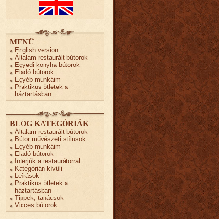
MENÜ
English version
Általam restaurált bútorok
Egyedi konyha bútorok
Eladó bútorok
Egyéb munkáim
Praktikus ötletek a
háztartásban
BLOG KATEGÓRIÁK
Általam restaurált bútorok
Bútor művészeti stílusok
Egyéb munkáim
Eladó bútorok
Interjúk a restaurátorral
Kategórián kívüli
Leírások
Praktikus ötletek a
háztartásban
Tippek, tanácsok
Vicces bútorok