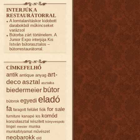
INTERJÚK A
RESTAURÁTORRAL
A lomtalanításkor kidobott
darabokból műkincseket
varázsol
Bútorba zárt történelem. A
Junior Expo interjúja Kis
István bútorasztalos –
bútorrestaurátorral.
CÍMKEFELHŐ
art-
antik
antique
anyag
deco
asztal
asztalka
bútor
biedermeier
eladó
egyedi
bútorok
fa
for sale
felület
fiók
faragott
komód
furniture
kanapé
kis
konzolasztal
készített
könyvespolc
lingel
munka
mester
munkafolyamat
művészet
neobarokk
old