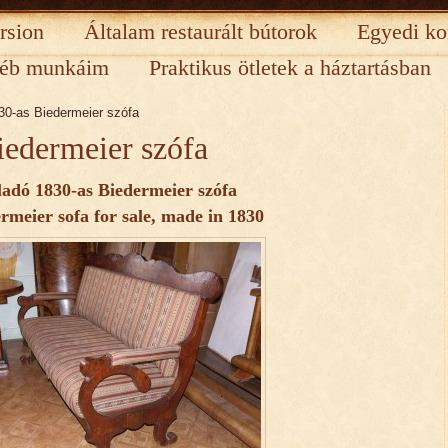
rsion
Általam restaurált bútorok
Egyedi ko
éb munkáim
Praktikus ötletek a háztartásban
30-as Biedermeier szófa
iedermeier szófa
ladó 1830-as Biedermeier szófa
ermeier
sofa
for sale
,
made
​​in 1830