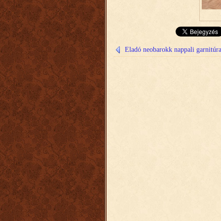
Eladó neobarokk nappali garnitúra