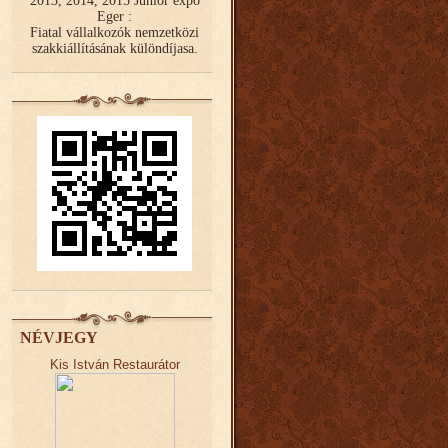
2013, 2014, 2015 Junior expo
Eger :
Fiatal vállalkozók nemzetközi
szakkiállításának különdíjasa.
NÉVJEGY
Kis István Restaurátor