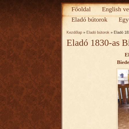
Főoldal
English ve
Eladó bútorok
Egy
Kezdőlap
»
Eladó bútorok
» Eladó 18
Eladó 1830-as B
E
Bied