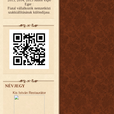
2013, 2014, 2015 Junior expo
Eger :
Fiatal vállalkozók nemzetközi
szakkiállításának különdíjasa.
NÉVJEGY
Kis István Restaurátor