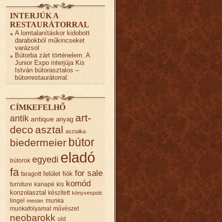
INTERJÚK A
RESTAURÁTORRAL
A lomtalanításkor kidobott
darabokból műkincseket
varázsol
Bútorba zárt történelem. A
Junior Expo interjúja Kis
István bútorasztalos –
bútorrestaurátorral.
CÍMKEFELHŐ
art-
antik
antique
anyag
deco
asztal
asztalka
bútor
biedermeier
eladó
egyedi
bútorok
fa
for sale
felület
fiók
faragott
komód
furniture
kanapé
kis
konzolasztal
készített
könyvespolc
lingel
munka
mester
munkafolyamat
művészet
neobarokk
old