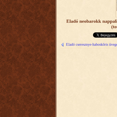
Eladó neobarokk nappali 
(t
Eladó cseresznye-haboskőris üveg