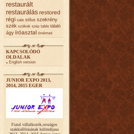
restaurált
restaurálás
restored
régi
szekrény
stílus
sale
szék
tálaló
székek
table
szép
íróasztal
ágy
ónémet
KAPCSOLÓDÓ
OLDALAK
English version
JUNIOR EXPO 2013,
2014, 2015 EGER
Fiatal vállalkozók,országos
szakkiállításának különdíjasa