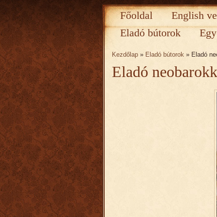
Főoldal
English ve
Eladó bútorok
Egy
Kezdőlap
»
Eladó bútorok
» Eladó neo
Eladó neobarokk 