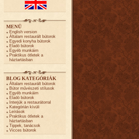
MENÜ
English version
Általam restaurált bútorok
Egyedi konyha bútorok
Eladó bútorok
Egyéb munkáim
Praktikus ötletek a
háztartásban
BLOG KATEGÓRIÁK
Általam restaurált bútorok
Bútor művészeti stílusok
Egyéb munkáim
Eladó bútorok
Interjúk a restaurátorral
Kategórián kívüli
Leírások
Praktikus ötletek a
háztartásban
Tippek, tanácsok
Vicces bútorok